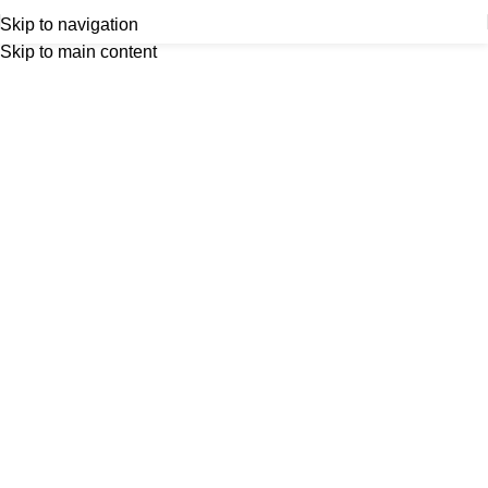
Skip to navigation
Skip to main content
Güven ve Tecrübe
İki ayrı lokasyon
1976'dan beri
7 Mağaza
Tek bir çatı altında
8.000 m²
Geniş ürün yelpazesi
Size özel tasarımlar
Yüzlerce ürün
Özel çözümler